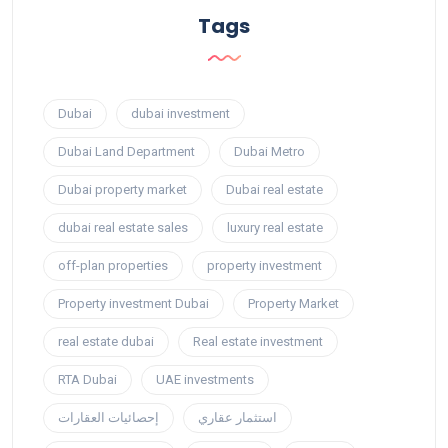
Tags
Dubai
dubai investment
Dubai Land Department
Dubai Metro
Dubai property market
Dubai real estate
dubai real estate sales
luxury real estate
off-plan properties
property investment
Property investment Dubai
Property Market
real estate dubai
Real estate investment
RTA Dubai
UAE investments
استثمار عقاري
إحصائيات العقارات