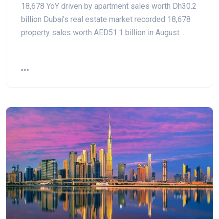
18,678 YoY driven by apartment sales worth Dh30.2
billion Dubai's real estate market recorded 18,678
property sales worth AED51.1 billion in August…