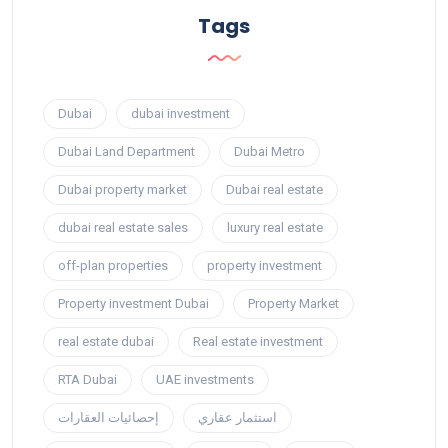
Tags
Dubai
dubai investment
Dubai Land Department
Dubai Metro
Dubai property market
Dubai real estate
dubai real estate sales
luxury real estate
off-plan properties
property investment
Property investment Dubai
Property Market
real estate dubai
Real estate investment
RTA Dubai
UAE investments
استثمار عقاري
إحصائيات العقارات