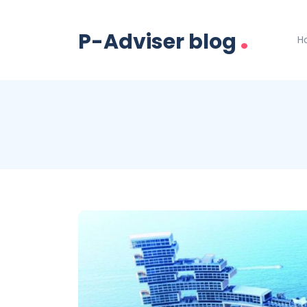
.
P-Adviser blog
H