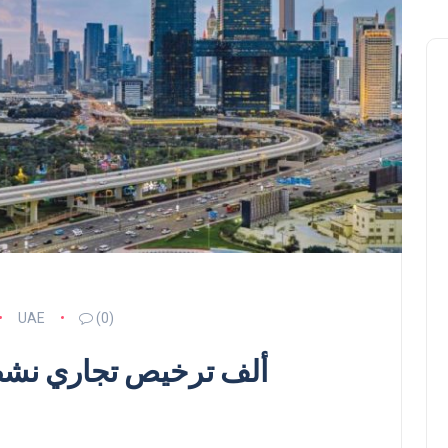
UAE
(0)