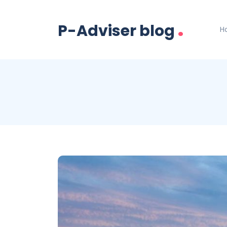
.
P-Adviser blog
H