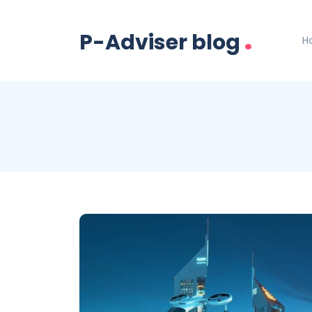
.
P-Adviser blog
H