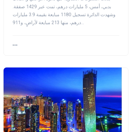
بدبي، أمس، 5 مليارات درهم، تمت عبر 1429 صفقة.
وشهدت الدائرة تسجيل 1180 مبايعة بقيمة 3.9 مليارات
درهم، منها 213 مبايعة لأراضٍ، و911…