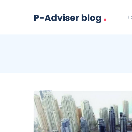
.
P-Adviser blog
H