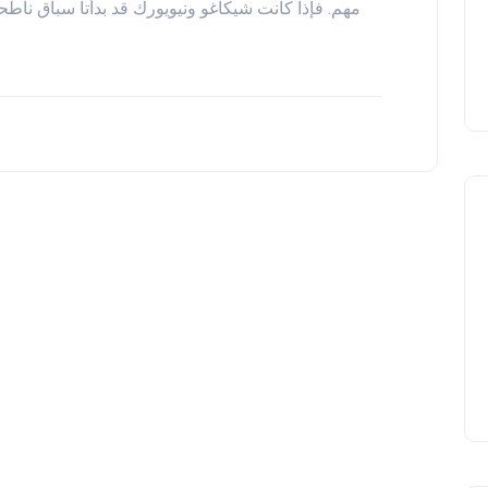
مهم. فإذا كانت شيكاغو ونيويورك قد بدأتا سباق نا