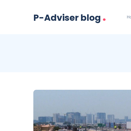
.
P-Adviser blog
H