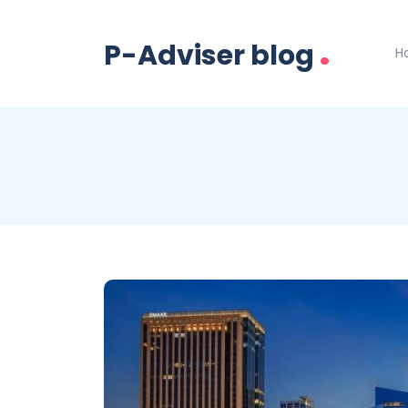
.
P-Adviser blog
H