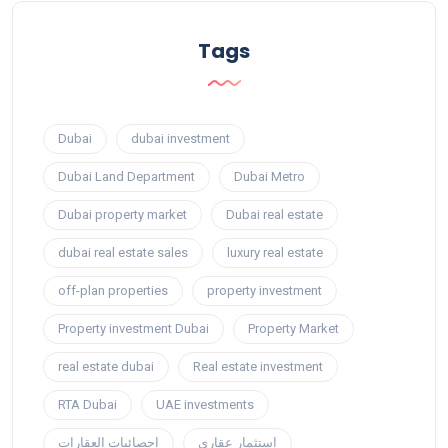
Tags
Dubai
dubai investment
Dubai Land Department
Dubai Metro
Dubai property market
Dubai real estate
dubai real estate sales
luxury real estate
off-plan properties
property investment
Property investment Dubai
Property Market
real estate dubai
Real estate investment
RTA Dubai
UAE investments
استثمار عقاري
إحصائيات العقارات