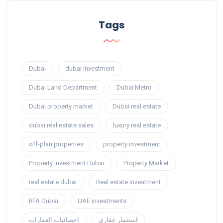
Tags
Dubai
dubai investment
Dubai Land Department
Dubai Metro
Dubai property market
Dubai real estate
dubai real estate sales
luxury real estate
off-plan properties
property investment
Property investment Dubai
Property Market
real estate dubai
Real estate investment
RTA Dubai
UAE investments
استثمار عقاري
إحصائيات العقارات