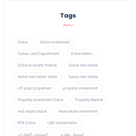
Tags
Dubai
dubai investment
Dubai Land Department
Dubai Metro
Dubai property market
Dubai real estate
dubai real estate sales
luxury real estate
off-plan properties
property investment
Property investment Dubai
Property Market
real estate dubai
Real estate investment
RTA Dubai
UAE investments
استثمار عقاري
إحصائيات العقارات