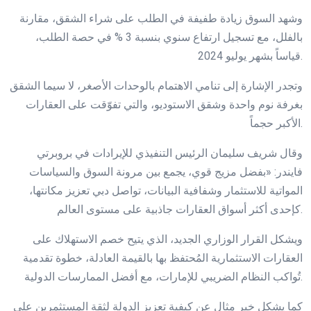
وشهد السوق زيادة طفيفة في الطلب على شراء الشقق، مقارنة
بالفلل، مع تسجيل ارتفاع سنوي بنسبة 3 % في حصة الطلب،
قياساً بشهر يوليو 2024.
وتجدر الإشارة إلى تنامي الاهتمام بالوحدات الأصغر، لا سيما الشقق
بغرفة نوم واحدة وشقق الاستوديو، والتي تفوّقت على العقارات
الأكبر حجماً.
وقال شريف سليمان الرئيس التنفيذي للإيرادات في بروبرتي
فايندر: «بفضل مزيج قوي، يجمع بين مرونة السوق والسياسات
المواتية للاستثمار وشفافية البيانات، تواصل دبي تعزيز مكانتها،
كإحدى أكثر أسواق العقارات جاذبية على مستوى العالم.
ويشكل القرار الوزاري الجديد، الذي يتيح خصم الاستهلاك على
العقارات الاستثمارية المُحتفظ بها بالقيمة العادلة، خطوة تقدمية
تُواكب النظام الضريبي للإمارات، مع أفضل الممارسات الدولية.
كما يشكل خير مثال عن كيفية تعزيز الدولة لثقة المستثمرين على