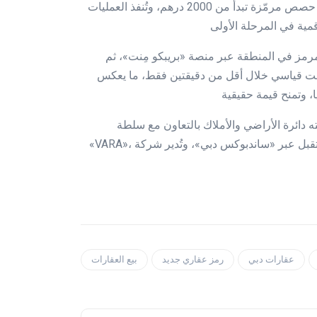
ويوفر الإطلاق الجديد فرصاً استثمارية مبتكرة للأفراد عبر شراء حصص مرمّزة تبدأ من 2000 درهم، وتُنفذ العمليات
في بيع أول عقار مرمز في المنطقة عبر منصة «بريبكو مِنت»، ثم
لذي تم بيعه في وقت قياسي خلال أقل من دقيقتين فقط، ما يعكس
دائرة الأراضي والأملاك بالتعاون مع سلطة
«VARA»، ومصرف الإمارات المركزي، ومؤسسة دبي للمستقبل عبر «ساندبوكس دبي»، وتُدير شركة Ctrl Alt البنية
عقارات دبي
رمز عقاري جديد
بيع العقارات