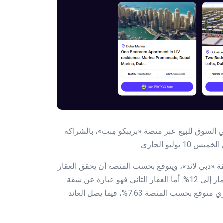
السوق للبيع عبر منصة «بريبكو مِنت»، بالشراكة
ة «دبي لاند»، ويتوقع بحسب المنصة أن يحقق العقار
عائداً إيجارياً سنوياً يصل إلى 7.43%، فيما يصل العائد على الاستثمار إلى 12%. أما العقار الثاني فهو عبارة عن شقة
تضم غرفة نوم واحدة تقع في منطقة «دبي مارينا» مع عائد إيجاري متوقع بحسب المنصة 7.63%، فيما يصل العائد