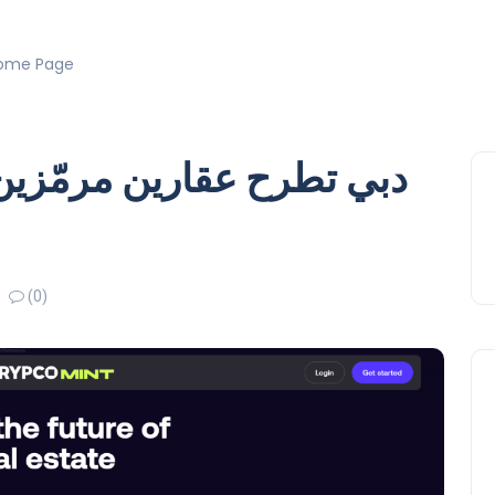
ome Page
دبي تطرح عقارين مرمّزين 
(0)