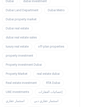
Dubai
dubai investment
Dubai Land Department
Dubai Metro
Dubai property market
Dubai real estate
dubai real estate sales
luxury real estate
off-plan properties
property investment
Property investment Dubai
Property Market
real estate dubai
Real estate investment
RTA Dubai
إحصائيات العقارات
UAE investments
استثمار عقاري دبي
استثمار عقاري