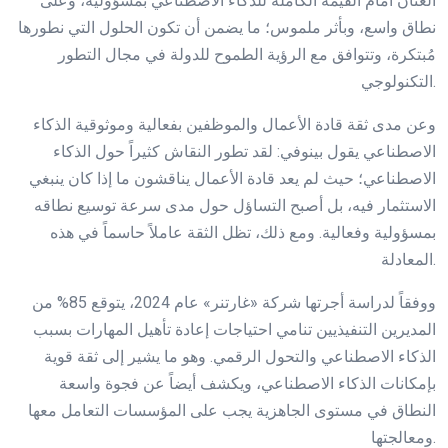
العنان أمام القيمة الكاملة للذكاء الاصطناعي بمسؤولية، وعلى
نطاق واسع، وبأثر ملموس؛ ما يضمن أن تكون الحلول التي نطورها
مُبتكرة، وتتوافق مع الرؤية الطموح للدولة في مجال التطور
التكنولوجي.
وعن مدى ثقة قادة الأعمال والموظفين بفعالية وموثوقية الذكاء
الاصطناعي يقول بينوفي: لقد تطور النقاش كثيراً حول الذكاء
الاصطناعي؛ حيث لم يعد قادة الأعمال يناقشون ما إذا كان ينبغي
الاستثمار فيه، بل أصبح التساؤل حول مدى سرعة توسيع نطاقه
بمسؤولية وفعالية. ومع ذلك، تظل الثقة عاملاً حاسماً في هذه
المعادلة.
ووفقاً لدراسة أجرتها شركة «غارتنر» عام 2024، يتوقع 85% من
المديرين التنفيذيين تنامي احتياجات إعادة تأهيل المهارات بسبب
الذكاء الاصطناعي والتحول الرقمي. وهو ما يشير إلى ثقة قوية
بإمكانات الذكاء الاصطناعي، ويكشف أيضاً عن فجوة واسعة
النطاق في مستوى الجاهزية يجب على المؤسسات التعامل معها
ومعالجتها.