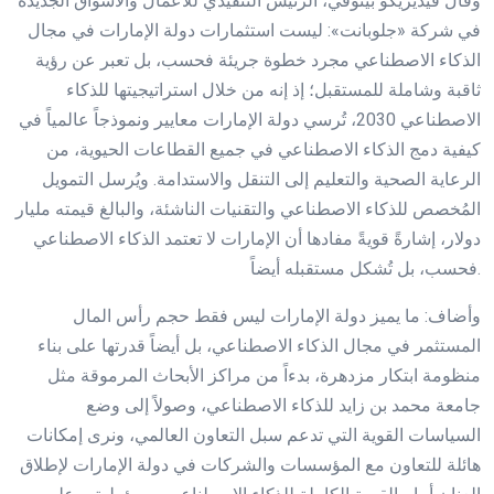
وقال فيديريكو بينوفي، الرئيس التنفيذي للأعمال والأسواق الجديدة
في شركة «جلوبانت»: ليست استثمارات دولة الإمارات في مجال
الذكاء الاصطناعي مجرد خطوة جريئة فحسب، بل تعبر عن رؤية
ثاقبة وشاملة للمستقبل؛ إذ إنه من خلال استراتيجيتها للذكاء
الاصطناعي 2030، تُرسي دولة الإمارات معايير ونموذجاً عالمياً في
كيفية دمج الذكاء الاصطناعي في جميع القطاعات الحيوية، من
الرعاية الصحية والتعليم إلى التنقل والاستدامة. ويُرسل التمويل
المُخصص للذكاء الاصطناعي والتقنيات الناشئة، والبالغ قيمته مليار
دولار، إشارةً قويةً مفادها أن الإمارات لا تعتمد الذكاء الاصطناعي
فحسب، بل تُشكل مستقبله أيضاً.
وأضاف: ما يميز دولة الإمارات ليس فقط حجم رأس المال
المستثمر في مجال الذكاء الاصطناعي، بل أيضاً قدرتها على بناء
منظومة ابتكار مزدهرة، بدءاً من مراكز الأبحاث المرموقة مثل
جامعة محمد بن زايد للذكاء الاصطناعي، وصولاً إلى وضع
السياسات القوية التي تدعم سبل التعاون العالمي، ونرى إمكانات
هائلة للتعاون مع المؤسسات والشركات في دولة الإمارات لإطلاق