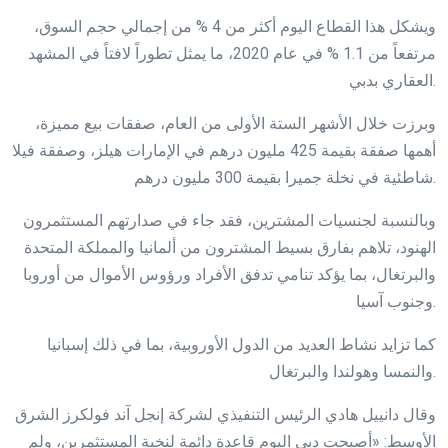
ويشكل هذا القطاع اليوم أكثر من 4 % من إجمالي حجم السوق،
مرتفعاً من 1.1 % في عام 2020، ما يمثل تطوراً لافتاً في المشهد
العقاري بدبي.
وبرزت خلال الأشهر الستة الأولى من العام، صفقات بيع مميزة،
أهمها صفقة بقيمة 425 مليون درهم في الإمارات هيلز، وصفقة فيلا
شاطئية في نخلة جميرا بقيمة 300 مليون درهم.
وبالنسبة لجنسيات المشترين، فقد جاء في صدارتهم المستثمرون
الهنود، تلاهم بفارق بسيط المشترون من ألمانيا والمملكة المتحدة
والبرتغال، بما يؤكد تنامي تدفق الأفراد ورؤوس الأموال من أوروبا
وجنوب آسيا.
كما تزايد نشاط العديد من الدول الأوروبية، بما في ذلك إسبانيا
والنمسا وهولندا والبرتغال.
وقال دانييل هادي الرئيس التنفيذي لشركة إنجل آند فولكرز الشرق
الأوسط: «أصبحت دبي اليوم قاعدة دائمة لنخبة المستثمرين، ولم