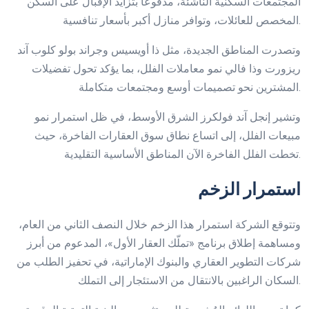
المجتمعات السكنية الناشئة، مدفوعاً بتزايد الإقبال على السكن
المخصص للعائلات، وتوافر منازل أكبر بأسعار تنافسية.
وتصدرت المناطق الجديدة، مثل ذا أويسيس وجراند بولو كلوب آند
ريزورت وذا فالي نمو معاملات الفلل، بما يؤكد تحول تفضيلات
المشترين نحو تصميمات أوسع ومجتمعات متكاملة.
وتشير إنجل آند فولكرز الشرق الأوسط، في ظل استمرار نمو
مبيعات الفلل، إلى اتساع نطاق سوق العقارات الفاخرة، حيث
تخطت الفلل الفاخرة الآن المناطق الأساسية التقليدية.
استمرار الزخم
وتتوقع الشركة استمرار هذا الزخم خلال النصف الثاني من العام،
ومساهمة إطلاق برنامج «تملّك العقار الأول»، المدعوم من أبرز
شركات التطوير العقاري والبنوك الإماراتية، في تحفيز الطلب من
السكان الراغبين بالانتقال من الاستئجار إلى التملك.