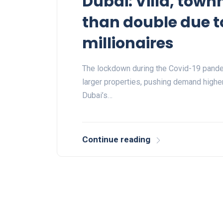
Dubai: Villa, tow
than double due to
millionaires
The lockdown during the Covid-19 pande
larger properties, pushing demand higher
Dubai’s…
Continue reading