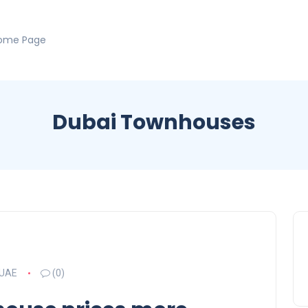
ome Page
Dubai Townhouses
UAE
(0)