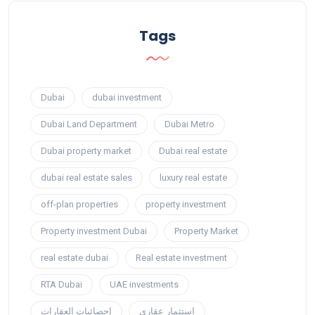
Tags
Dubai
dubai investment
Dubai Land Department
Dubai Metro
Dubai property market
Dubai real estate
dubai real estate sales
luxury real estate
off-plan properties
property investment
Property investment Dubai
Property Market
real estate dubai
Real estate investment
RTA Dubai
UAE investments
استثمار عقاري
إحصائيات العقارات